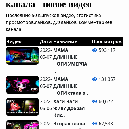
канала - новое видео
Последние 50 выпусков видео, статистика
просмотров,лайков, дизлайков, комментариев
канала.
Видео
Дата
Название
Просмотров
Л
2022-
МАМА
593,117
05-07
ДЛИННЫЕ
13
НОГИ УМЕРЛА
..
2022-
МАМА
131,357
05-07
ДЛИННЫЕ
НОГИ стала з..
2022-
Хаги Ваги
60,672
05-06
жив? Добрая
Кис..
2022-
Вторая глава
62,533