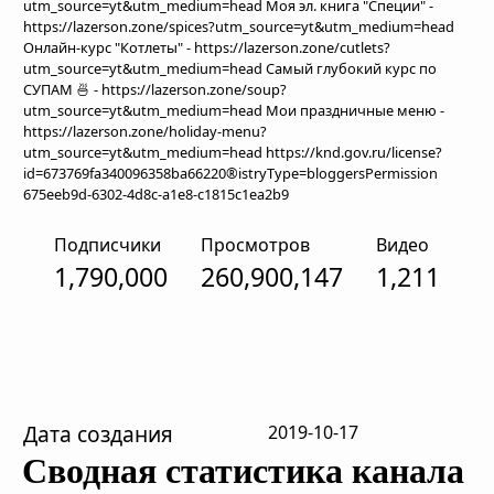
utm_source=yt&utm_medium=head Моя эл. книга "Специи" -
https://lazerson.zone/spices?utm_source=yt&utm_medium=head
Онлайн-курс "Котлеты" - https://lazerson.zone/cutlets?
utm_source=yt&utm_medium=head Самый глубокий курс по
СУПАМ 🍜 - https://lazerson.zone/soup?
utm_source=yt&utm_medium=head Мои праздничные меню -
https://lazerson.zone/holiday-menu?
utm_source=yt&utm_medium=head https://knd.gov.ru/license?
id=673769fa340096358ba66220®istryType=bloggersPermission
675eeb9d-6302-4d8c-a1e8-c1815c1ea2b9
Подписчики
Просмотров
Видео
1,790,000
260,900,147
1,211
Дата создания
2019-10-17
Сводная статистика канала