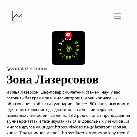
@zonalazersonov
Зона Лазерсoнов
Я Илья Лазерсон, шеф-повар с 40-летним стажем, научу вас
готовить без граммов и миллилитров! В моей копилке: - 2
образования в области кулинарии - более 150 написаных книг о
еде - приготовление еды для королевы Англии и других
известных личностей - 25 лет на ТВ и радио - опыт преподавания
в университетах и техникумах - тысячи довольных учеников ...и
многое другое VK Видео: https://vkvideo.ru/@i.lazerson/ Моя эл.
книга "Праздничное меню" - https://lazerson.zone/holiday-menu?