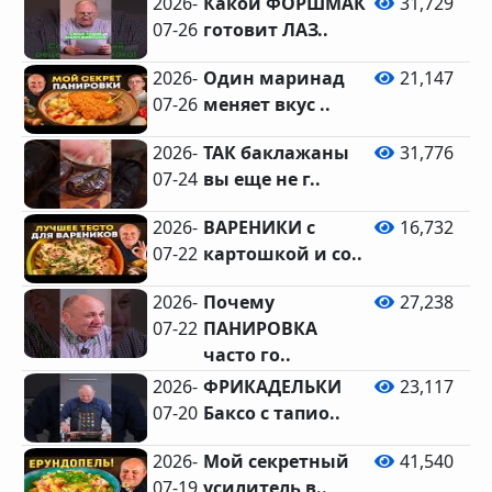
2026-
Какой ФОРШМАК
31,729
07-26
готовит ЛАЗ..
2026-
Один маринад
21,147
07-26
меняет вкус ..
2026-
ТАК баклажаны
31,776
07-24
вы еще не г..
2026-
ВАРЕНИКИ с
16,732
07-22
картошкой и со..
2026-
Почему
27,238
07-22
ПАНИРОВКА
часто го..
2026-
ФРИКАДЕЛЬКИ
23,117
07-20
Баксо с тапио..
2026-
Мой секретный
41,540
07-19
усилитель в..