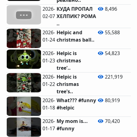
реально..
2026-
КУДА ПРОПАЛ
8,496
02-07
ХЕЛПИК? РОМА
..
2026-
Helpic and
55,588
01-24
christmas ball..
2026-
Helpic is
54,823
01-23
christmas
tree'..
2026-
Helpic is
221,919
01-22
chrismas
tree's..
2026-
What??? #funny
80,919
01-18
#helpic
2026-
My mom is...
70,420
01-17
#funny