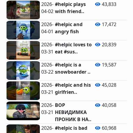
2026-
#helpic plays
43,833
04-02
with friend..
2026-
#helpic and
17,472
04-01
angry fish
2026-
#helpic loves to
20,839
03-31
eat #sus..
2026-
#helpic is a
19,587
03-22
snowboarder ..
2026-
#helpic and his
45,028
03-21
girlfrien..
2026-
ВОР
40,058
03-21
НЕВИДИМКА
ПРОНИК В НА..
2026-
#helpic is bad
60,968