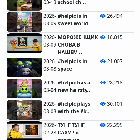
03-18
school chi..
2026-
#helpic is in
26,494
03-09
sweet world
2026-
МОРОЖЕНЩИК
18,815
03-09
СНОВА В
НАШЕМ ..
2026-
#helpic is in
21,007
03-08
space
2026-
#helpic has a
28,218
03-04
new hairsty..
2026-
#helpic plays
30,101
03-03
with the #k..
2026-
ТУНГ ТУНГ
22,295
02-28
САХУР в