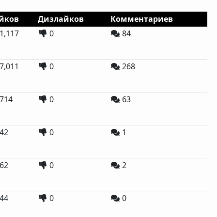
йков
Дизлайков
Комментариев
1,117
0
84
7,011
0
268
714
0
63
42
0
1
62
0
2
44
0
0