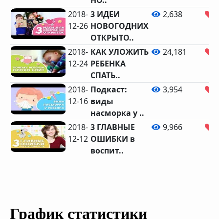
НО..
2018-
3 ИДЕИ
2,638
12-26
НОВОГОДНИХ
ОТКРЫТО..
2018-
КАК УЛОЖИТЬ
24,181
6
12-24
РЕБЕНКА
СПАТЬ..
2018-
Подкаст:
3,954
12-16
виды
насморка у ..
2018-
3 ГЛАВНЫЕ
9,966
3
12-12
ОШИБКИ в
воспит..
График статистики