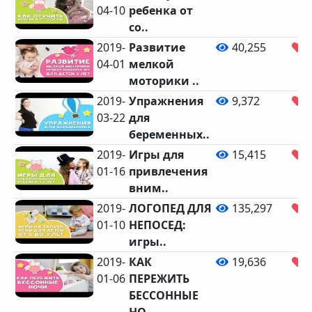
04-10
ребенка от
со..
2019-
Развитие
40,255
1
04-01
мелкой
моторики ..
2019-
Упражнения
9,372
4
03-22
для
беременных..
2019-
Игры для
15,415
5
01-16
привлечения
вним..
2019-
ЛОГОПЕД ДЛЯ
135,297
3
01-10
НЕПОСЕД:
игры..
2019-
КАК
19,636
6
01-06
ПЕРЕЖИТЬ
БЕССОННЫЕ