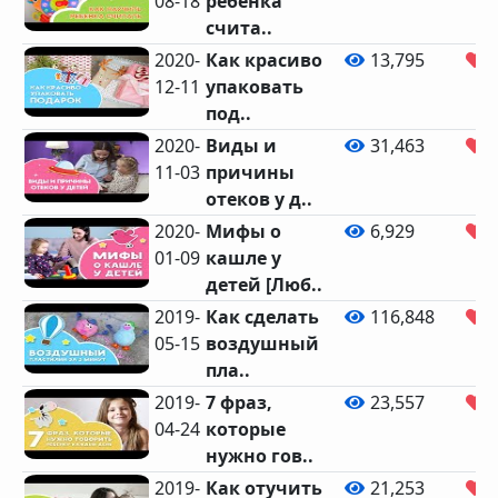
08-18
ребенка
счита..
2020-
Как красиво
13,795
1
12-11
упаковать
под..
2020-
Виды и
31,463
1
11-03
причины
отеков у д..
2020-
Мифы о
6,929
1
01-09
кашле у
детей [Люб..
2019-
Как сделать
116,848
2
05-15
воздушный
пла..
2019-
7 фраз,
23,557
1
04-24
которые
нужно гов..
2019-
Как отучить
21,253
4