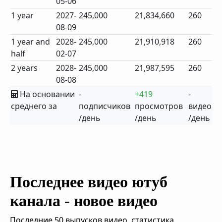
05-06
1 year
2027-
245,000
21,834,660
260
08-09
1 year and
2028-
245,000
21,910,918
260
half
02-07
2 years
2028-
245,000
21,987,595
260
08-08
На основании
-
+419
-
среднего за
подписчиков
просмотров
видео
/день
/день
/день
Последнее видео ютуб
канала - новое видео
Последние 50 выпусков видео, статистика