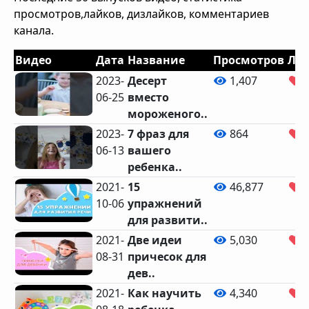
просмотров,лайков, дизлайков, комментариев
канала.
Видео
Дата
Название
Просмотров
Ла
2023-
Десерт
1,407
06-25
вместо
мороженого..
2023-
7 фраз для
864
06-13
вашего
ребенка..
2021-
15
46,877
1
10-06
упражнений
для развити..
2021-
Две идеи
5,030
1
08-31
причесок для
дев..
2021-
Как научить
4,340
2