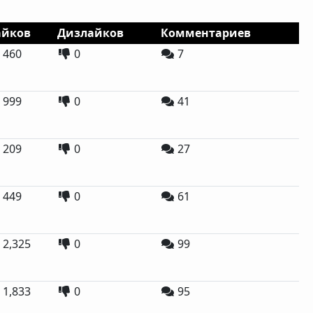
айков
Дизлайков
Комментариев
460
0
7
999
0
41
209
0
27
449
0
61
2,325
0
99
1,833
0
95