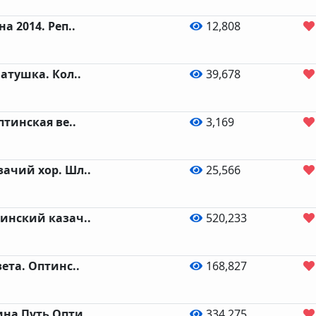
а 2014. Реп..
12,808
атушка. Кол..
39,678
птинская ве..
3,169
ачий хор. Шл..
25,566
инский казач..
520,233
ета. Оптинс..
168,827
на Путь Опти..
334,275