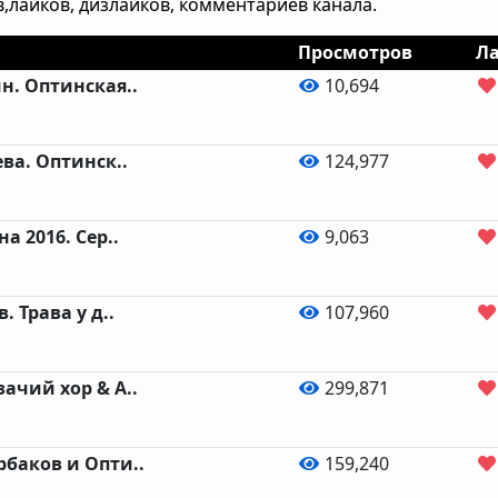
,лайков, дизлайков, комментариев канала.
Просмотров
Л
н. Оптинская..
10,694
ва. Оптинск..
124,977
а 2016. Сер..
9,063
. Трава у д..
107,960
ачий хор & А..
299,871
баков и Опти..
159,240