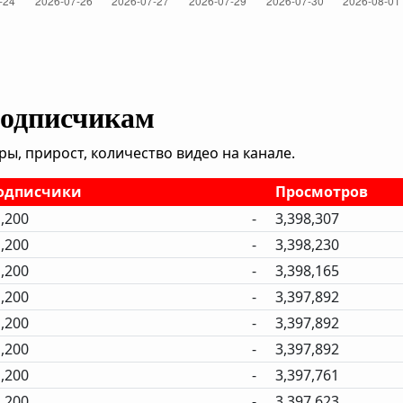
подписчикам
, прирост, количество видео на канале.
одписчики
Просмотров
,200
-
3,398,307
,200
-
3,398,230
,200
-
3,398,165
,200
-
3,397,892
,200
-
3,397,892
,200
-
3,397,892
,200
-
3,397,761
,200
-
3,397,623