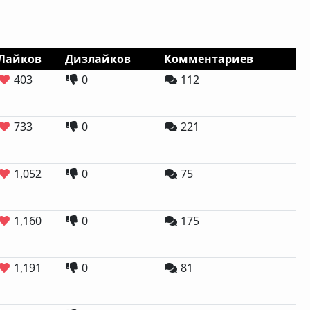
Лайков
Дизлайков
Комментариев
403
0
112
733
0
221
1,052
0
75
1,160
0
175
1,191
0
81