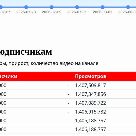
подписчикам
, прирост, количество видео на канале.
исчики
Просмотров
000
-
1,407,509,817
000
-
1,407,347,856
000
-
1,407,089,722
000
-
1,406,915,732
000
-
1,406,188,757
000
-
1,406,188,757