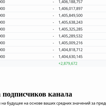
000
-
1,406,188,757
000
-
1,406,017,897
000
-
1,405,849,500
000
-
1,405,638,243
000
-
1,405,325,285
000
-
1,405,289,532
000
-
1,405,009,216
000
-
1,404,818,712
000
-
1,404,630,145
+2,879,672
а подписчиков канала
 на будущее на основе ваших средних значений за пре