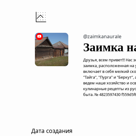
@zaimkanaurale
Заимка н
Друзья, всем привет!!! Нас 
заимка, расположенная на у
включает в себя мелкий ско
"Тайга", "Пурга" и "Беркут"
ведем наше хозяйство и осв
кулинарные рецепты из русс
быта. № 4823597430 f559d5f6
Дата создания