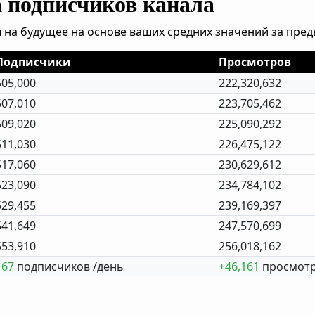
а подписчиков канала
 на будущее на основе ваших средних значений за пре
Подписчики
Просмотров
505,000
222,320,632
507,010
223,705,462
509,020
225,090,292
511,030
226,475,122
517,060
230,629,612
523,090
234,784,102
529,455
239,169,397
541,649
247,570,699
553,910
256,018,162
+67
подписчиков /день
+46,161
просмотр