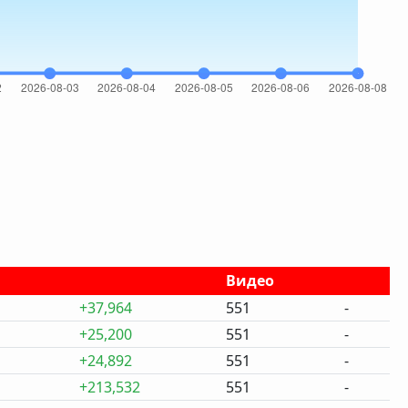
Видео
+37,964
551
-
+25,200
551
-
+24,892
551
-
+213,532
551
-