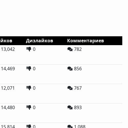
айков
Дизлайков
Комментариев
13,042
0
782
14,469
0
856
12,071
0
767
14,480
0
893
15,814
0
1,088