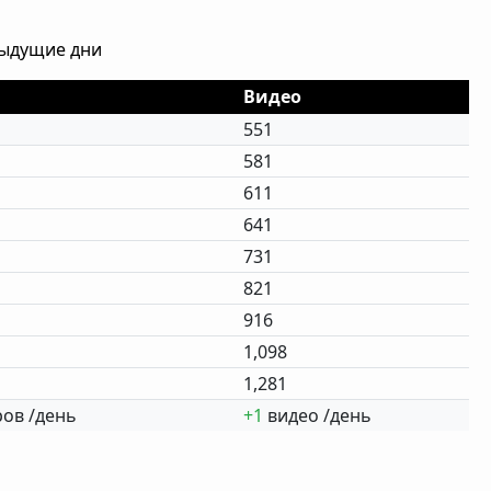
дыдущие дни
Видео
551
581
611
641
731
821
916
1,098
1,281
ов /день
+1
видео /день