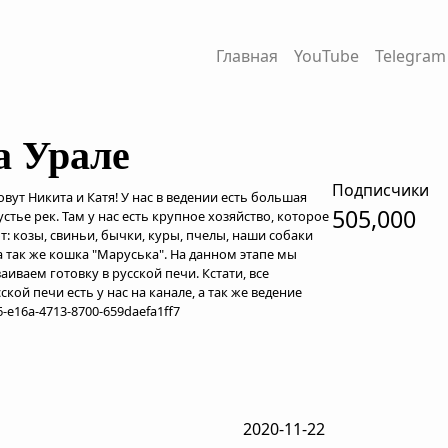
Главная
YouTube
Telegram
а Урале
Подписчики
зовут Никита и Катя! У нас в ведении есть большая
505,000
стье рек. Там у нас есть крупное хозяйство, которое
т: козы, свиньи, бычки, куры, пчелы, наши собаки
, а так же кошка "Маруська". На данном этапе мы
аиваем готовку в русской печи. Кстати, все
кой печи есть у нас на канале, а так же ведение
-e16a-4713-8700-659daefa1ff7
2020-11-22