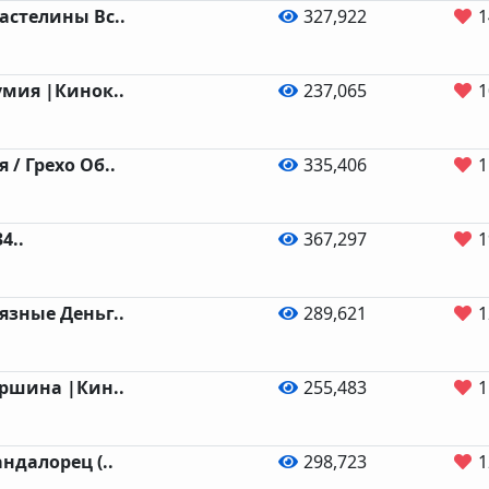
астелины Вс..
327,922
1
умия |Кинок..
237,065
1
 / Грехо Об..
335,406
1
4..
367,297
1
язные Деньг..
289,621
1
ершина |Кин..
255,483
1
ндалорец (..
298,723
1