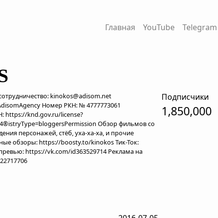
Главная
YouTube
Telegram
S
сотрудничество: kinokos@adisom.net
Подписчики
@AdisomAgency Номер РКН: № 4777773061
1,850,000
https://knd.gov.ru/license?
d4®istryType=bloggersPermission Обзор фильмов со
ния персонажей, стёб, уха-ха-ха, и прочие
 обзоры: https://boosty.to/kinokos Тик-Ток:
 превью: https://vk.com/id363529714 Реклама на
122717706