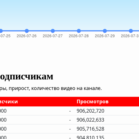
подписчикам
, прирост, количество видео на канале.
исчики
Просмотров
000
-
906,202,720
000
-
906,022,633
000
-
905,716,528
000
-
904,810,135