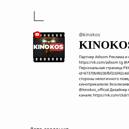
@kinokos
KINOKO
Партнер Adisom Реклама и 
https://vk.com/adisom tg 
Персональная страница РКН: 
id=67370b9923bfbf2cbf42c4
стороны нелогичного поведе
киноприкалюли Эксклюзивные
@kinokos_official Дизайнер
канале: https://vk.com/club