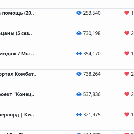
 помощь (20..
253,540
1
цаны (5 сез..
730,198
2
индаж / Мы ..
354,170
1
ортал Комбат..
738,264
2
оект "Конец..
537,836
2
ерлорд | Ки..
321,975
1