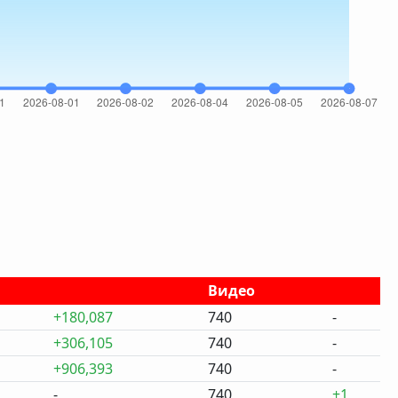
Видео
+180,087
740
-
+306,105
740
-
+906,393
740
-
-
740
+1