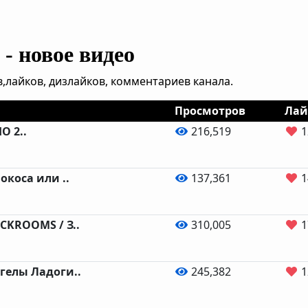
- новое видео
,лайков, дизлайков, комментариев канала.
Просмотров
Лай
О 2..
216,519
1
окоса или ..
137,361
1
ACKROOMS / З..
310,005
1
нгелы Ладоги..
245,382
1