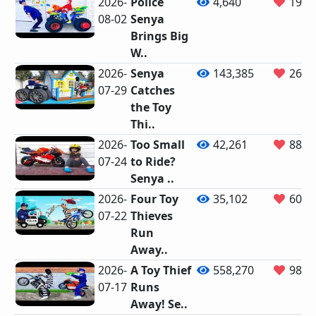
2026-
Police
4,640
19
08-02
Senya
Brings Big
W..
2026-
Senya
143,385
264
07-29
Catches
the Toy
Thi..
2026-
Too Small
42,261
88
07-24
to Ride?
Senya ..
2026-
Four Toy
35,102
60
07-22
Thieves
Run
Away..
2026-
A Toy Thief
558,270
981
07-17
Runs
Away! Se..