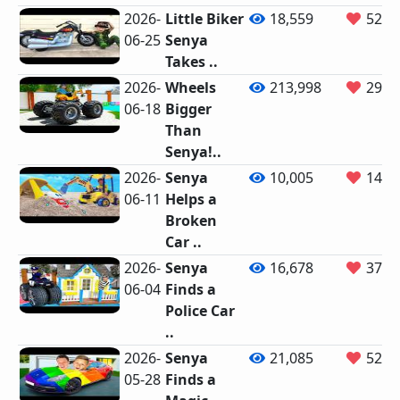
2026-
Little Biker
18,559
52
06-25
Senya
Takes ..
2026-
Wheels
213,998
291
06-18
Bigger
Than
Senya!..
2026-
Senya
10,005
14
06-11
Helps a
Broken
Car ..
2026-
Senya
16,678
37
06-04
Finds a
Police Car
..
2026-
Senya
21,085
52
05-28
Finds a