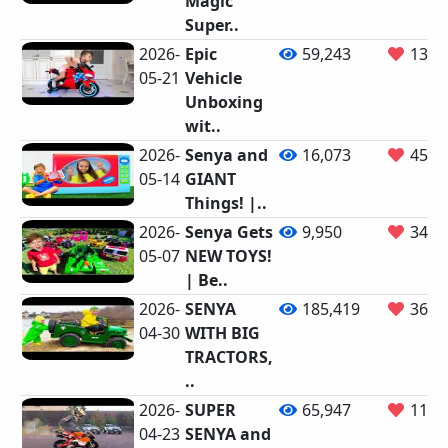
Magic
Super..
2026-
Epic
59,243
131
05-21
Vehicle
Unboxing
wit..
2026-
Senya and
16,073
45
05-14
GIANT
Things! |..
2026-
Senya Gets
9,950
34
05-07
NEW TOYS!
| Be..
2026-
SENYA
185,419
360
04-30
WITH BIG
TRACTORS,
..
2026-
SUPER
65,947
111
04-23
SENYA and