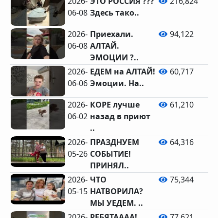
2026-
ЭТО РОССИЯ ???
216,824
06-08
Здесь тако..
2026-
Приехали.
94,122
06-08
АЛТАЙ.
ЭМОЦИИ ?..
2026-
ЕДЕМ на АЛТАЙ!
60,717
06-06
Эмоции. На..
2026-
КОРЕ лучше
61,210
06-02
назад в приют
..
2026-
ПРАЗДНУЕМ
64,316
05-26
СОБЫТИЕ!
ПРИНЯЛ..
2026-
ЧТО
75,344
05-15
НАТВОРИЛА?
МЫ УЕДЕМ. ..
2026-
РЕБЯТАААА!
77,621