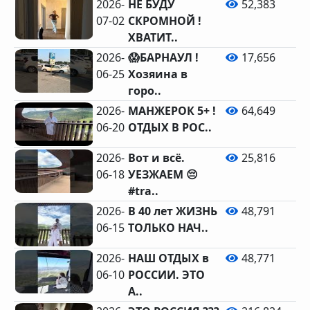
2026-
НЕ БУДУ
52,383
07-02
СКРОМНОЙ !
ХВАТИТ..
2026-
😱БАРНАУЛ !
17,656
06-25
Хозяина в
горо..
2026-
МАНЖЕРОК 5+ !
64,649
06-20
ОТДЫХ В РОС..
2026-
Вот и всё.
25,816
06-18
УЕЗЖАЕМ 😔
#tra..
2026-
В 40 лет ЖИЗНЬ
48,791
06-15
ТОЛЬКО НАЧ..
2026-
НАШ ОТДЫХ в
48,771
06-10
РОССИИ. ЭТО
А..