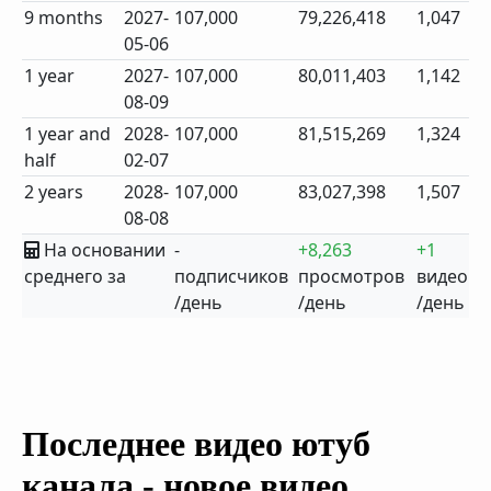
9 months
2027-
107,000
79,226,418
1,047
05-06
1 year
2027-
107,000
80,011,403
1,142
08-09
1 year and
2028-
107,000
81,515,269
1,324
half
02-07
2 years
2028-
107,000
83,027,398
1,507
08-08
На основании
-
+8,263
+1
среднего за
подписчиков
просмотров
видео
/день
/день
/день
Последнее видео ютуб
канала - новое видео