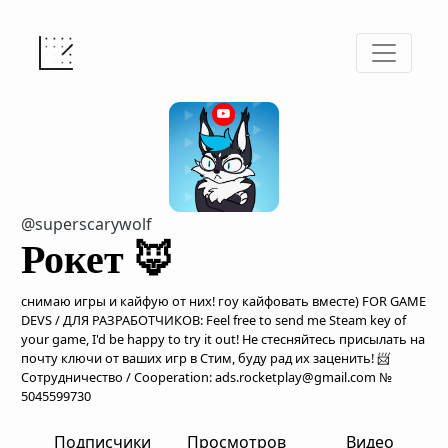
@superscarywolf
Рокет 🦊
снимаю игры и кайфую от них! гоу кайфовать вместе) FOR GAME
DEVS / ДЛЯ РАЗРАБОТЧИКОВ: Feel free to send me Steam key of
your game, I'd be happy to try it out! Не стесняйтесь присылать на
почту ключи от ваших игр в Стим, буду рад их заценить! 📨
Сотрудничество / Cooperation: ads.rocketplay@gmail.com №
5045599730
Подписчики
Просмотров
Видео