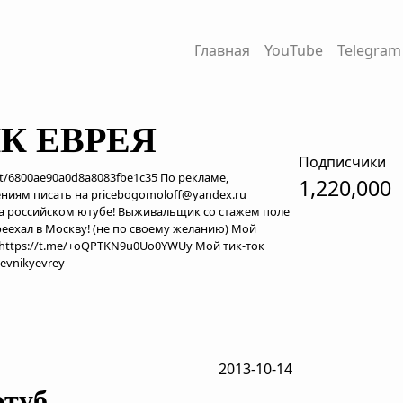
Главная
YouTube
Telegram
К ЕВРЕЯ
Подписчики
net/6800ae90a0d8a8083fbe1c35 По рекламе,
1,220,000
ниям писать на pricebogomoloff@yandex.ru
а российском ютубе! Выживальщик со стажем поле
реехал в Москву! (не по своему желанию) Мой
 https://t.me/+oQPTKN9u0Uo0YWUy Мой тик-ток
evnikyevrey
2013-10-14
ютуб