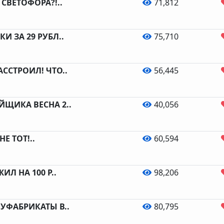
СВЕТОФОРА?!..
71,812
И ЗА 29 РУБЛ..
75,710
ССТРОИЛ! ЧТО..
56,445
ЙЩИКА ВЕСНА 2..
40,056
Е ТОТ!..
60,594
ИЛ НА 100 Р..
98,206
УФАБРИКАТЫ В..
80,795