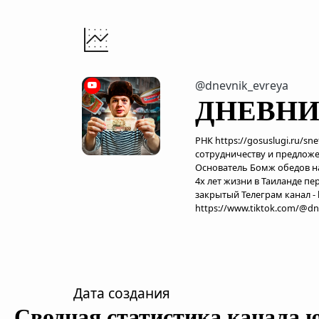
@dnevnik_evreya
ДНЕВНИ
РНК https://gosuslugi.ru/s
сотрудничеству и предложе
Основатель Бомж обедов н
4х лет жизни в Таиланде пе
закрытый Телеграм канал -
https://www.tiktok.com/@dn
Дата создания
Сводная статистика канала 