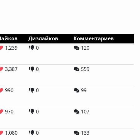
Лайков
Дизлайков
Комментариев
1,239
0
120
3,387
0
559
990
0
99
970
0
107
1,080
0
133