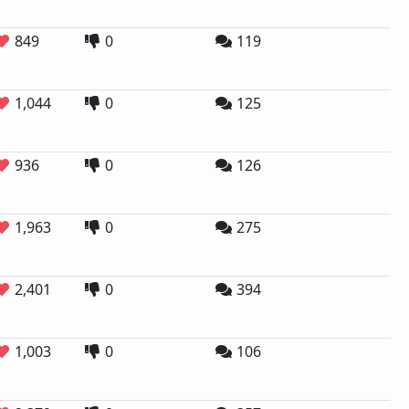
849
0
119
1,044
0
125
936
0
126
1,963
0
275
2,401
0
394
1,003
0
106