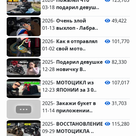
2026-
Пожалел что
123,703
03-18
подарил девуш..
2026-
Очень злой
49,422
01-13
выхлоп - Лабра..
2026-
Как я отправлял
101,770
01-02
свой мото..
2025-
Подарил девушке
82,330
12-28
новичку B..
2025-
МОТОЦИКЛ из
107,017
12-23
ЯПОНИИ за 3 0..
2025-
Закажи букет в
31,703
11-14
приложении..
2025-
ВОССТАНОВЛЕНИЕ
115,280
09-29
МОТОЦИКЛА ..