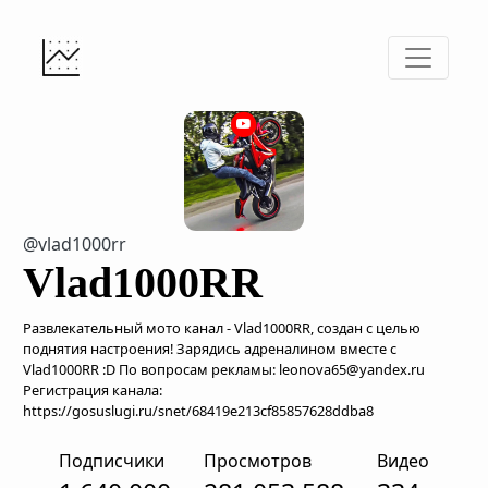
@vlad1000rr
Vlad1000RR
Развлекательный мото канал - Vlad1000RR, создан с целью
поднятия настроения! Зарядись адреналином вместе с
Vlad1000RR :D По вопросам рекламы: leonova65@yandex.ru
Регистрация канала:
https://gosuslugi.ru/snet/68419e213cf85857628ddba8
Подписчики
Просмотров
Видео