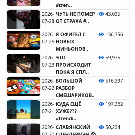
#tren..
2026-
ЧУТЬ НЕ ПОМЕР
43,035
07-28
ОТ СТРАХА #..
2026-
Я ОФИГЕЛ С
156,756
07-26
НОВЫХ
1
МИНЬОНОВ..
2026-
ЭТО
59,975
07-23
ПРОИСХОДИТ
ПОКА Я СПЛ..
2026-
БОЛЬШОЙ
516,397
07-22
РАЗБОР
3
СМЕШАРИКОВ..
2026-
КУДА ЕЩЁ
197,362
07-21
ХУЖЕ???
#trendi..
2026-
СЛАВЯНСКИЙ
50,234
07-20
СЛЕНДЕРМЭН 😱