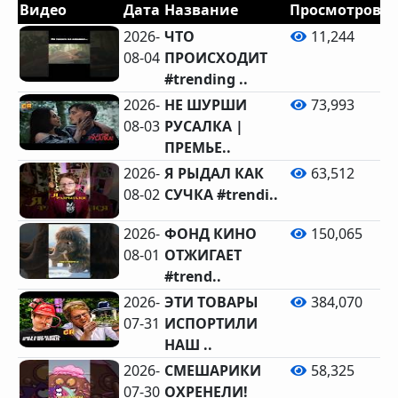
Видео
Дата
Название
Просмотров
Л
2026-
ЧТО
11,244
08-04
ПРОИСХОДИТ
#trending ..
2026-
НЕ ШУРШИ
73,993
08-03
РУСАЛКА |
1
ПРЕМЬЕ..
2026-
Я РЫДАЛ КАК
63,512
08-02
СУЧКА #trendi..
2026-
ФОНД КИНО
150,065
08-01
ОТЖИГАЕТ
#trend..
2026-
ЭТИ ТОВАРЫ
384,070
07-31
ИСПОРТИЛИ
3
НАШ ..
2026-
СМЕШАРИКИ
58,325
07-30
ОХРЕНЕЛИ!