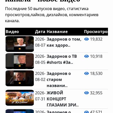
Последние 50 выпусков видео, статистика
просмотров,лайков, дизлайков, комментариев
канала.
Видео
Дата
Название
Просмотров
2026-
Задорнов о том,
19,832
08-07
как здоро..
2026-
Задорнов о ТВ
10,918
08-05
#shorts #За..
2026-
Задорнов о
18,530
08-02
старом
названи..
2026-
ЖИВОЙ
32,955
07-31
КОНЦЕРТ
ГЛАЗАМИ ЗРИ..
2026-
Задорнов о
47,571