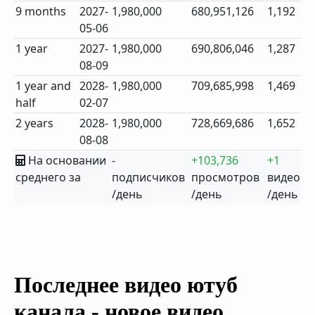
9 months
2027-
1,980,000
680,951,126
1,192
05-06
1 year
2027-
1,980,000
690,806,046
1,287
08-09
1 year and
2028-
1,980,000
709,685,998
1,469
half
02-07
2 years
2028-
1,980,000
728,669,686
1,652
08-08
На основании
-
+103,736
+1
среднего за
подписчиков
просмотров
видео
/день
/день
/день
Последнее видео ютуб
канала - новое видео