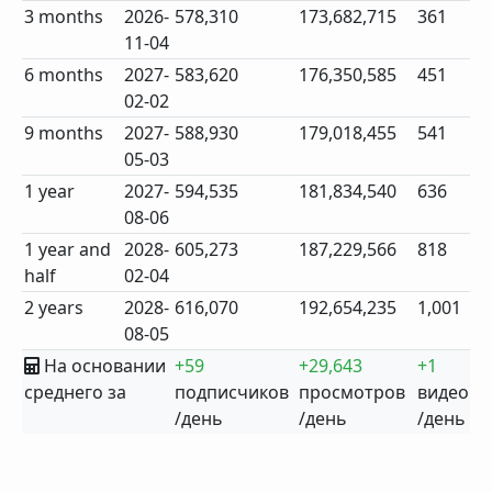
3 months
2026-
578,310
173,682,715
361
11-04
6 months
2027-
583,620
176,350,585
451
02-02
9 months
2027-
588,930
179,018,455
541
05-03
1 year
2027-
594,535
181,834,540
636
08-06
1 year and
2028-
605,273
187,229,566
818
half
02-04
2 years
2028-
616,070
192,654,235
1,001
08-05
На основании
+59
+29,643
+1
среднего за
подписчиков
просмотров
видео
/день
/день
/день