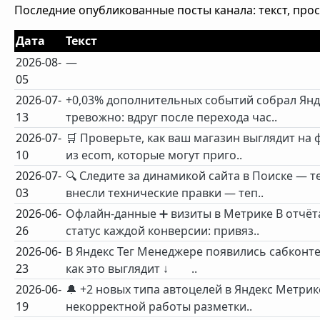
Последние опубликованные посты канала: текст, про
Дата
Текст
2026-08-
—
05
2026-07-
+0,03% дополнительных событий собрал Янд
13
тревожно: вдруг после перехода час..
2026-07-
🛒 Проверьте, как ваш магазин выглядит на
10
из ecom, которые могут приго..
2026-07-
🔍 Следите за динамикой сайта в Поиске — 
03
внесли технические правки — теп..
2026-06-
Офлайн-данные ➕ визиты в Метрике В отчёт
26
статус каждой конверсии: привяз..
2026-06-
В Яндекс Тег Менеджере появились сабконт
23
как это выглядит ↓ ⠀⠀ ..
2026-06-
🔔 +2 новых типа автоцелей в Яндекс Метрик
19
некорректной работы разметки..