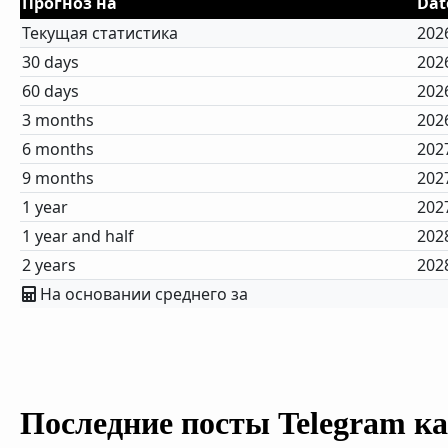
Прогноз на
Dat
Текущая статистика
202
30 days
202
60 days
202
3 months
202
6 months
202
9 months
202
1 year
202
1 year and half
202
2 years
202
На основании среднего за
Последние посты Telegram к