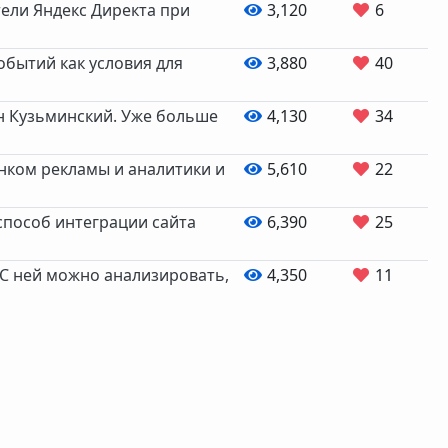
тели Яндекс Директа при
3,120
6
обытий как условия для
3,880
40
ан Кузьминский. Уже больше
4,130
34
ынком рекламы и аналитики и
5,610
22
способ интеграции сайта
6,390
25
. С ней можно анализировать,
4,350
11