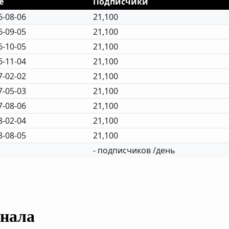
e
Подписчики
6-08-06
21,100
6-09-05
21,100
6-10-05
21,100
6-11-04
21,100
7-02-02
21,100
7-05-03
21,100
7-08-06
21,100
8-02-04
21,100
8-08-05
21,100
- подписчиков /день
анала