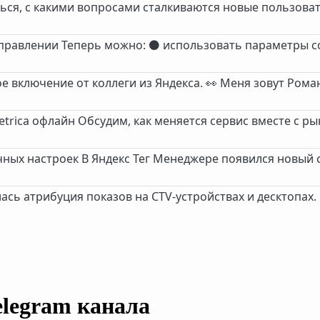
ься, с какими вопросами сталкиваются новые пользова
 управлении Теперь можно: ⚫️ использовать параметры с
ое включение от коллеги из Яндекса. 👀 Меня зовут Ром
Metrica офлайн Обсудим, как меняется сервис вместе с р
чных настроек В Яндекс Тег Менеджере появился новый 
илась атрибуция показов на CTV-устройствах и десктопах
elegram канала