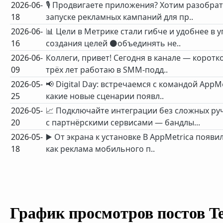
2026-06-
🎙 Продвигаете приложения? Хотим разобрат
18
запуске рекламных кампаний для пр..
2026-06-
📊 Цели в Метрике стали гибче и удобнее в
16
создания целей ⚫️объединять не..
2026-06-
Коллеги, привет! Сегодня в канале — коротк
09
трёх лет работаю в SMM-подд..
2026-05-
📢 Digital Day: встречаемся с командой App
25
какие новые сценарии появл..
2026-05-
📈 Подключайте интеграции без сложных ру
20
с партнёрскими сервисами — бандлы...
2026-05-
▶️ От экрана к установке В AppMetrica появ
18
как реклама мобильного п..
График просмотров постов T