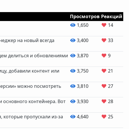
Просмотров
Реакций
1,650
14
неджер на новый всегда
3,400
33
удем делиться и обновлениями
3,870
9
ицу, добавили контент или
3,750
21
нверсии» можно посмотреть
3,810
27
 основного контейнера. Вот
3,930
28
, которые пропускали из-за
4,640
25