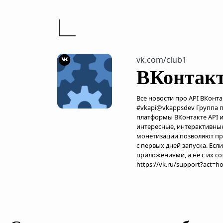
vk.com/club1
ВКонтакт
Все новости про API ВКонта
#vkapi@vkappsdev Группа 
платформы ВКонтакте API и 
интересные, интерактивны
монетизации позволяют пр
с первых дней запуска. Есл
приложениями, а не с их со
https://vk.ru/support?act=h