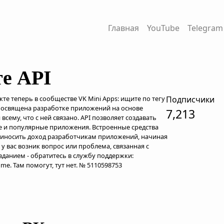
Главная
YouTube
Telegram
е API
кте теперь в сообществе VK Mini Apps: ищите по тегу
Подписчики
посвящена разработке приложений на основе
7,213
всему, что с ней связано. API позволяет создавать
е и популярные приложения. Встроенные средства
иносить доход разработчикам приложений, начиная
и у вас возник вопрос или проблема, связанная с
зданием - обратитесь в службу поддержки:
ome. Там помогут, тут нет. № 5110598753