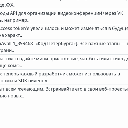
е XXX..
методы API для организации видеоконференций через VK
, например,..
ccess token’е увеличилось и может изменяться в будущ
а характ..
m/wall-1_399468|«Код Петербурга»]. Все важные этапы — 
рани..
частия создайте мини-приложение, чат-бота или скилл д
ещё комф..
: теперь каждый разработчик может использовать в
ормы и SDK видеопл..
ыт всем желающим. Встраивайте его в свои веб-проекты
ью новых..