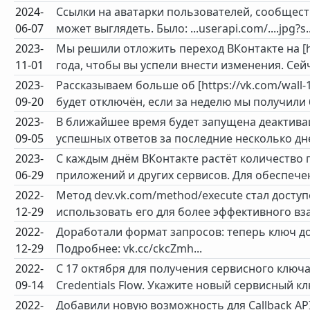
2024-
Ссылки на аватарки пользователей, сообществ
06-07
может выглядеть. Было: ...userapi.com/....jpg?s.
2023-
Мы решили отложить переход ВКонтакте на [ht
11-01
года, чтобы вы успели внести изменения. Сейч
2023-
Рассказываем больше об [https://vk.com/wall
09-20
будет отключён, если за неделю мы получили 
2023-
В ближайшее время будет запущена деактивац
09-05
успешных ответов за последние несколько дне
2023-
С каждым днём ВКонтакте растёт количество п
06-29
приложений и других сервисов. Для обеспечен
2022-
Метод dev.vk.com/method/execute стал досту
12-29
использовать его для более эффективного вза
2022-
Доработали формат запросов: теперь ключ дос
12-29
Подробнее: vk.cc/ckcZmh...
2022-
C 17 октября для получения сервисного ключа
09-14
Credentials Flow. Укажите новый сервисный кл
2022-
Добавили новую возможность для Callback API