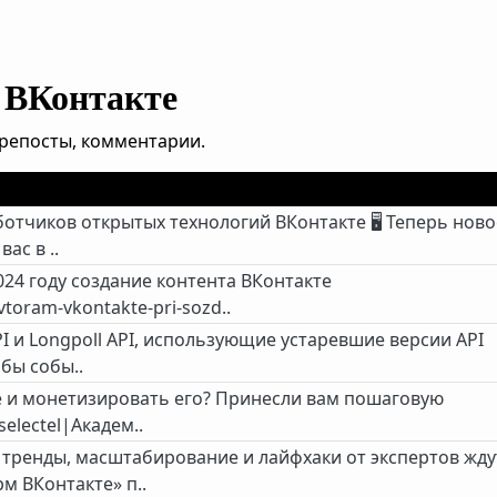
 ВКонтакте
, репосты, комментарии.
отчиков открытых технологий ВКонтакте 🖥 Теперь ново
ас в ..
024 году создание контента ВКонтакте
vtoram-vkontakte-pri-sozd..
PI и Longpoll API, использующие устаревшие версии API
обы собы..
е и монетизировать его? Принесли вам пошаговую
selectel|Академ..
 тренды, масштабирование и лайфхаки от экспертов жду
м ВКонтакте» п..