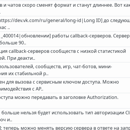
 и чатов скоро сменят формат и станут длиннее. Вот как
.
tps://dev.vk.com/ru/general/long-id|Long ID] до следую
ас ..
-1_400014|обновлении] работы callback-серверов. Сервер
больше 90..
ия callback-серверов сообществ с низкой статистикой
й. При деакти..
ользователей, сообществ, игр, чат-ботов, мини-
ия их стабильной р..
пен для вызова с сервисным ключом доступа. Можно
имодействия с AP..
тупа можно передавать в заголовке Authorization.
 больше нельзя будет использовать тип авторизации Cl
юч и..
: теперь можно менять версию сервера в ответе на зап