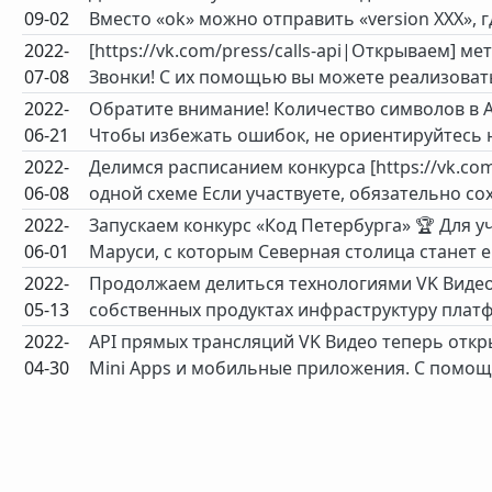
09-02
Вместо «ok» можно отправить «version XXX», гд
2022-
[https://vk.com/press/calls-api|Открываем] 
07-08
Звонки! С их помощью вы можете реализовать
2022-
Обратите внимание! Количество символов в A
06-21
Чтобы избежать ошибок, не ориентируйтесь н
2022-
Делимся расписанием конкурса [https://vk.co
06-08
одной схеме Если участвуете, обязательно сох
2022-
Запускаем конкурс «Код Петербурга» 🏆 Для у
06-01
Маруси, с которым Северная столица станет 
2022-
Продолжаем делиться технологиями VK Видео
05-13
собственных продуктах инфраструктуру платф
2022-
API прямых трансляций VK Видео теперь откр
04-30
Mini Apps и мобильные приложения. С помощ