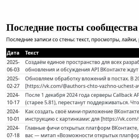
Последние посты сообщества
Последние записи со стены: текст, просмотры, лайки
Дата
Текст
2025-
Создаём единое пространство для всех разраб
06-03
обновления и обсуждения API ВКонтакте ждут в
2025-
Обновляем обработку вложений в постах. В 2
02-27
[https://vk.com/@authors-chto-vazhno-uchest-a
2024-
После 1 декабря 2024 года серверы Callback A
10-17
(старее 5.81), перестанут поддерживаться. Чт
2024-
Как создать своё мини-приложение ВКонтакт
10-01
инструкцию с картинками: для [https://vk.com/
2024-
Главные фичи открытых платформ ВКонтакте,
07-18
вас — митап «Возможности открытых платфор