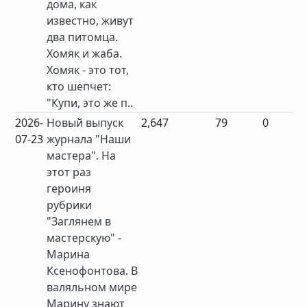
дома, как
известно, живут
два питомца.
Хомяк и жаба.
Хомяк - это тот,
кто шепчет:
"Купи, это же п..
2026-
Новый выпуск
2,647
79
0
07-23
журнала "Наши
мастера". На
этот раз
героиня
рубрики
"Заглянем в
мастерскую" -
Марина
Ксенофонтова. В
валяльном мире
Марину знают