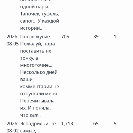
одной пары.
Тапочек, туфель,
сапог... У каждой
истории..
2026-
Послевкусие
705
39
1
08-05
Пожалуй, пора
поставить не
точку, а
многоточие...
Несколько дней
ваши
комментарии не
отпускали меня.
Перечитывала
их. И поняла,
что каж..
2026-
Эспадрильи. Те
1,713
65
5
08-02
самые, с