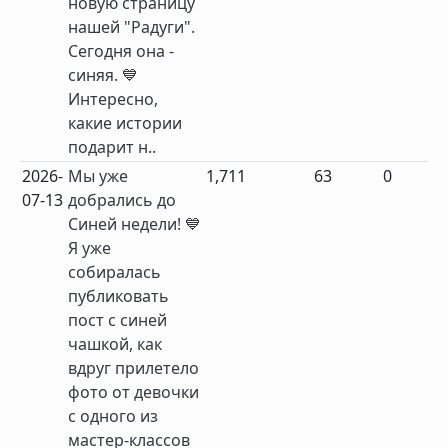
новую страницу
нашей "Радуги".
Сегодня она -
синяя. 💙
Интересно,
какие истории
подарит н..
2026-
Мы уже
1,711
63
0
07-13
добрались до
Синей недели! 💙
Я уже
собиралась
публиковать
пост с синей
чашкой, как
вдруг прилетело
фото от девочки
с одного из
мастер-классов