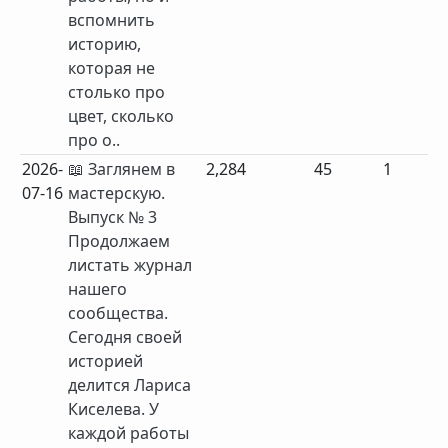
вспомнить
историю,
которая не
столько про
цвет, сколько
про о..
2026-
📖 Заглянем в
2,284
45
1
07-16
мастерскую.
Выпуск № 3
Продолжаем
листать журнал
нашего
сообщества.
Сегодня своей
историей
делится Лариса
Киселева. У
каждой работы