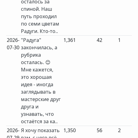
осталось за
спиной. Наш
путь проходил
по семи цветам
Радуги. Кто-то..
2026-
"Радуга"
1,361
42
1
07-30
закончилась, а
рубрика
осталась. 😊
Мне кажется,
это хорошая
идея - иногда
заглядывать в
мастерские друг
друга и
узнавать, что
остаётся за ка..
2026-
Я хочу показать
1,350
56
2
07-29
вам, с чего всё