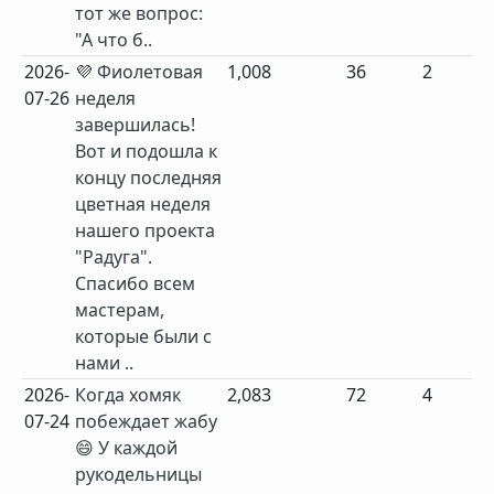
тот же вопрос:
"А что б..
2026-
💜 Фиолетовая
1,008
36
2
07-26
неделя
завершилась!
Вот и подошла к
концу последняя
цветная неделя
нашего проекта
"Радуга".
Спасибо всем
мастерам,
которые были с
нами ..
2026-
Когда хомяк
2,083
72
4
07-24
побеждает жабу
😄 У каждой
рукодельницы