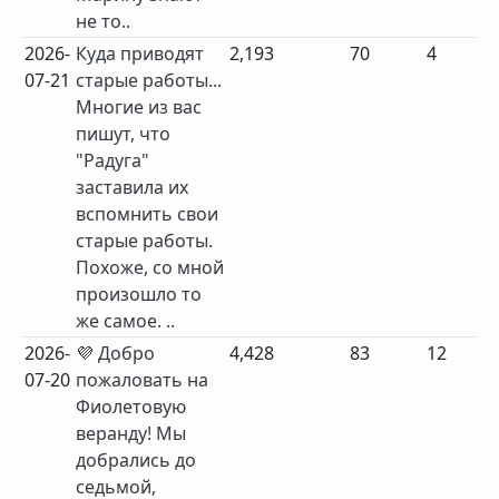
не то..
2026-
Куда приводят
2,193
70
4
07-21
старые работы...
Многие из вас
пишут, что
"Радуга"
заставила их
вспомнить свои
старые работы.
Похоже, со мной
произошло то
же самое. ..
2026-
💜 Добро
4,428
83
12
07-20
пожаловать на
Фиолетовую
веранду! Мы
добрались до
седьмой,