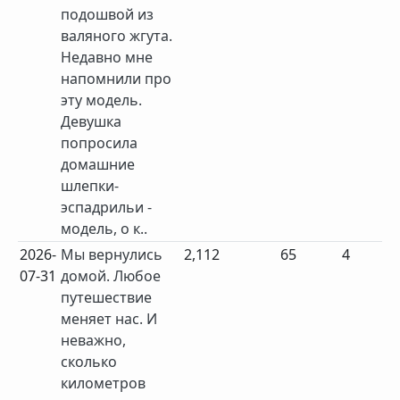
подошвой из
валяного жгута.
Недавно мне
напомнили про
эту модель.
Девушка
попросила
домашние
шлепки-
эспадрильи -
модель, о к..
2026-
Мы вернулись
2,112
65
4
07-31
домой. Любое
путешествие
меняет нас. И
неважно,
сколько
километров