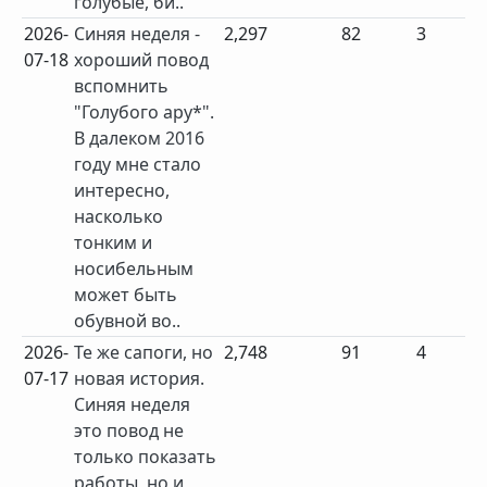
голубые, би..
2026-
Синяя неделя -
2,297
82
3
07-18
хороший повод
вспомнить
"Голубого ару*".
В далеком 2016
году мне стало
интересно,
насколько
тонким и
носибельным
может быть
обувной во..
2026-
Те же сапоги, но
2,748
91
4
07-17
новая история.
Синяя неделя
это повод не
только показать
работы, но и