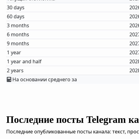
30 days
202
60 days
202
3 months
202
6 months
202
9 months
202
1 year
202
1 year and half
202
2 years
202
На основании среднего за
Последние посты Telegram к
Последние опубликованные посты канала: текст, про