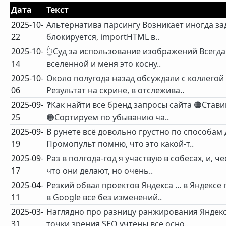
Дата
Текст
2025-10-
Альтернатива парсингу Возникает иногда зад
22
блокируется, importHTML в..
2025-10-
👆Суд за использование изображений Всегда 
14
вселенной и меня это косну..
2025-10-
Около полугода назад обсуждали с коллегой
06
Результат на скрине, в отслежива..
2025-09-
❓Как найти все бренд запросы сайта 🟠Стави
25
🟠Сортируем по убыванию ча..
2025-09-
В рунете всё довольно грустно по способам 
19
Промопульт помню, что это какой-т..
2025-09-
Раз в полгода-год я участвую в собесах, и, 
17
что они делают, но очень..
2025-04-
Резкий обвал проектов Яндекса ... в Яндекс
11
в Google все без изменений..
2025-03-
Наглядно про разницу ранжирования Яндекс
31
точки зрения SEO учтены все осно..