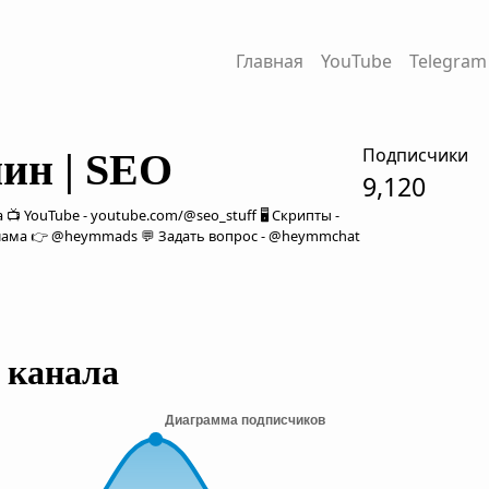
Главная
YouTube
Telegram
Подписчики
ин | SEO
9,120
 📺 YouTube - youtube.com/@seo_stuff 🖥 Скрипты -
еклама 👉 @heymmads 💬 Задать вопрос - @heymmchat
 канала