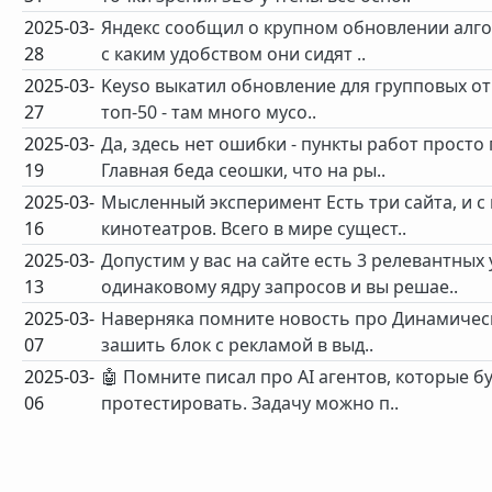
2025-03-
Яндекс сообщил о крупном обновлении алго
28
с каким удобством они сидят ..
2025-03-
Keyso выкатил обновление для групповых отч
27
топ-50 - там много мусо..
2025-03-
Да, здесь нет ошибки - пункты работ просто
19
Главная беда сеошки, что на ры..
2025-03-
Мысленный эксперимент Есть три сайта, и 
16
кинотеатров. Всего в мире сущест..
2025-03-
Допустим у вас на сайте есть 3 релевантных
13
одинаковому ядру запросов и вы решае..
2025-03-
Наверняка помните новость про Динамически
07
зашить блок с рекламой в выд..
2025-03-
🤖 Помните писал про AI агентов, которые б
06
протестировать. Задачу можно п..