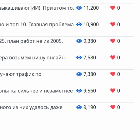
выкашивают ИИ). При этом то,
11,200
0
но и топ-10. Главная проблема
10,900
0
, план работ не из 2005.
9,380
0
мера возьмем нишу онлайн-
7,580
0
олучают трафик по
7,380
0
попытка сильнее и незаметнее
9,560
0
ного из них удалось даже
9,190
0