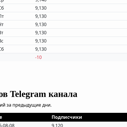
Сб
9,130
Пт
9,130
Чт
9,130
Вт
9,130
Вс
9,130
Сб
9,130
-10
ов Telegram канала
ий за предыдущие дни.
e
Подписчики
6-08-08
9,120