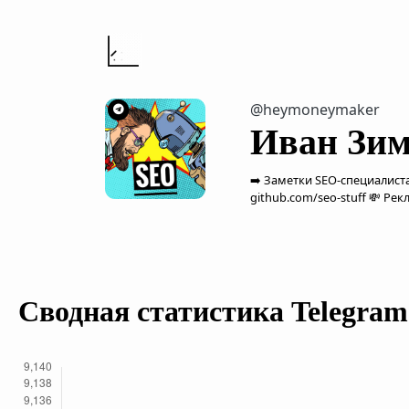
@heymoneymaker
Иван Зим
➡️ Заметки SEO-специалиста
github.com/seo-stuff 💸 Р
Сводная статистика Telegram