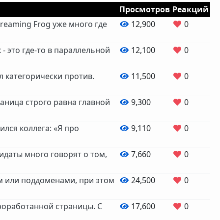
Просмотров
Реакций
creaming Frog уже много где
12,900
0
- это где-то в параллельной
12,100
0
л категорически против.
11,500
0
траница строго равна главной
9,300
0
ился коллега: «Я про
9,110
0
дидаты много говорят о том,
7,660
0
ом или поддоменами, при этом
24,500
0
роработанной страницы. С
17,600
0