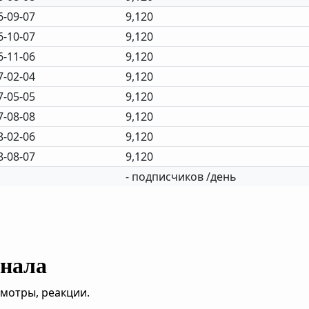
6-09-07
9,120
6-10-07
9,120
6-11-06
9,120
7-02-04
9,120
7-05-05
9,120
7-08-08
9,120
8-02-06
9,120
8-08-07
9,120
- подписчиков /день
анала
смотры, реакции.