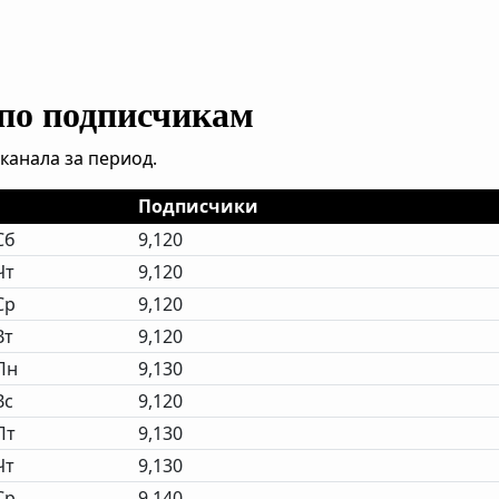
 по подписчикам
канала за период.
Подписчики
Сб
9,120
Чт
9,120
Ср
9,120
Вт
9,120
Пн
9,130
Вс
9,120
Пт
9,130
Чт
9,130
Ср
9,140