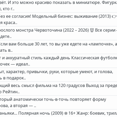
вёт. И это можно красиво показать в миниатюре. Фигурк
кто г..
ез ее согласия! Модельный бизнес: выживание (2013) 👉
я краса..
ослого монстра Червоточина (2022 – 2026) 👹 Все серии 
дете..
ли вам больше 30 лет, то вы уже едете на «лампочке», 
ть в..
и аккуратный стиль каждый день Классическая футболк
очек — идеал..
т, характер, привычки, руки, которые умеют, и голова,
 в подарок..
ющий весь смысл фильма на 120 градусов Выход за пред
р Рейтин..
который анатомически точь-в-точь повторяет форму
ва, а вторая — ..
ьяки... Полярная ночь (2009) ❄️ 16+ Жанр: боевик, трил