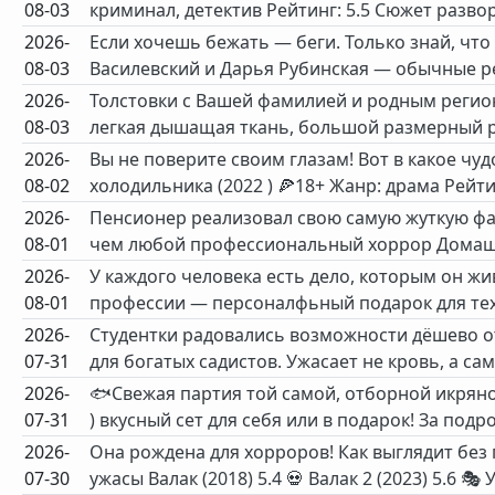
08-03
криминал, детектив Рейтинг: 5.5 Сюжет развор
2026-
Если хочешь бежать — беги. Только знай, что
08-03
Василевский и Дарья Рубинская — обычные ре
2026-
Толстовки с Вашей фамилией и родным регион
08-03
легкая дышащая ткань, большой размерный р
2026-
Вы не поверите своим глазам! Вот в какое ч
08-02
холодильника (2022 ) 🍕18+ Жанр: драма Рейтинг
2026-
Пенсионер реализовал свою самую жуткую фа
08-01
чем любой профессиональный хоррор Домашн
2026-
У каждого человека есть дело, которым он жи
08-01
профессии — персоналфьный подарок для тех, 
2026-
Студентки радовались возможности дёшево от
07-31
для богатых садистов. Ужасает не кровь, а сам
2026-
🐟Свежая партия той самой, отборной икряно
07-31
) вкусный сет для себя или в подарок! За подр
2026-
Она рождена для хорроров! Как выглядит без
07-30
ужасы Валак (2018) 5.4 💀 Валак 2 (2023) 5.6 🎭 У