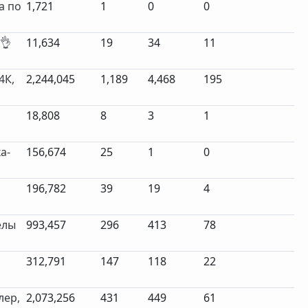
а по
1,721
1
0
0
👌
11,634
19
34
11
4К,
2,244,045
1,189
4,468
195
а
18,808
8
3
1
а-
156,674
25
1
0
196,782
39
19
4
елы
993,457
296
413
78
312,791
147
118
22
лер,
2,073,256
431
449
61