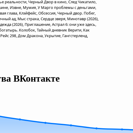
сье реальности, Черный Двор в кино, След Чикатило,
ршине, Извне, Мумия, У Марго проблемы с деньгами,
ая глава, Клэйфейс, Обсессия, Черный двор. Побег,
ичный ад, Мыс страха, Сердце зверя, Минотавр (2026),
дежда (2026), Приглашение, Астрал 6: они уже здесь,
богатырь. Колобок, Тайный дневник Верити, Как
Рейс 298, Дом Дракона, Укрытие, Гангстерленд,
тва ВКонтакте