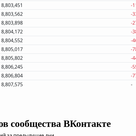
8,803,451
-1
8,803,562
-3
8,803,898
-2
8,804,172
-3
8,804,552
-4
8,805,017
-7
8,805,802
-4
8,806,245
-5
8,806,804
-7
8,807,575
-
ов сообщества ВКонтакте
ий за предыдущие дни.