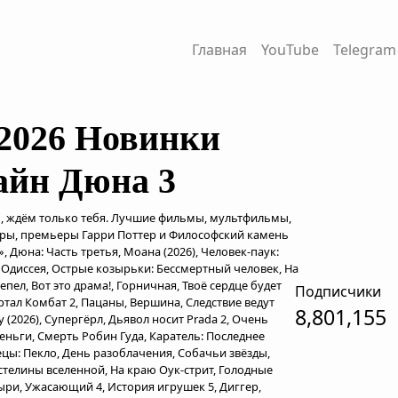
Главная
YouTube
Telegram
2026 Новинки
айн Дюна 3
, ждём только тебя. Лучшие фильмы, мультфильмы,
еры, премьеры Гарри Поттер и Философский камень
», Дюна: Часть третья, Моана (2026), Человек-паук:
, Одиссея, Острые козырьки: Бессмертный человек, На
епел, Вот это драма!, Горничная, Твоё сердце будет
Подписчики
ртал Комбат 2, Пацаны, Вершина, Следствие ведут
8,801,155
 (2026), Супергёрл, Дьявол носит Prada 2, Очень
еньги, Смерть Робин Гуда, Каратель: Последнее
цы: Пекло, День разоблачения, Собачьи звёзды,
стелины вселенной, На краю Оук-стрит, Голодные
ыри, Ужасающий 4, История игрушек 5, Диггер,