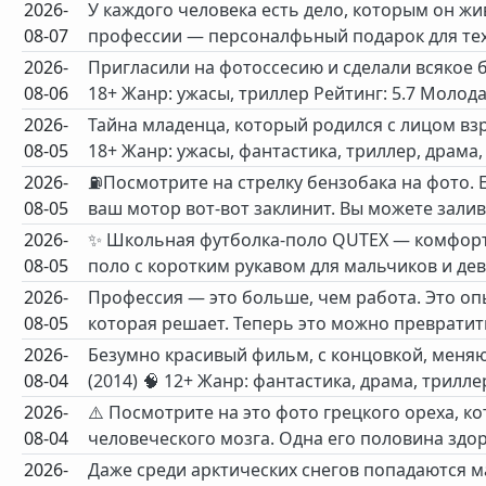
2026-
У каждого человека есть дело, которым он жи
08-07
профессии — персоналфьный подарок для тех, 
2026-
Пригласили на фотоссесию и сделали всякое б
08-06
18+ Жанр: ужасы, триллер Рейтинг: 5.7 Молода
2026-
Тайна младенца, который родился с лицом взр
08-05
18+ Жанр: ужасы, фантастика, триллер, драма, 
2026-
⛽Посмотрите на стрелку бензобака на фото. Ес
08-05
ваш мотор вот-вот заклинит. Вы можете залива
2026-
✨ Школьная футболка-поло QUTEX — комфорт 
08-05
поло с коротким рукавом для мальчиков и дев
2026-
Профессия — это больше, чем работа. Это опы
08-05
которая решает. Теперь это можно превратить
2026-
Безумно красивый фильм, с концовкой, меня
08-04
(2014) 🧠 12+ Жанр: фантастика, драма, трилле
2026-
⚠️ Посмотрите на это фото грецкого ореха, 
08-04
человеческого мозга. Одна его половина здоро
2026-
Даже среди арктических снегов попадаются ман