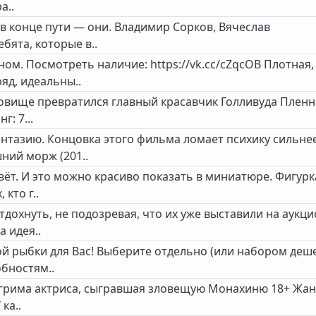
а..
 в конце пути — они. Владимир Сорков, Вячеслав
бята, которые в..
ом. Посмотреть наличие: https://vk.cc/cZqcOB Плотная,
яд, идеальны..
удовище превратился главный красавчик Голливуда Плен
: 7...
нтазию. Концовка этого фильма ломает психику сильнее
ий морж (201..
вёт. И это можно красиво показать в миниатюре. Фигурк
кто г..
дохнуть, не подозревая, что их уже выставили на аукц
а идея..
й рыбки для Вас! Выберите отдельно (или набором деш
обностям..
 грима актриса, сыгравшая зловещую Монахиню 18+ Жан
 ка..