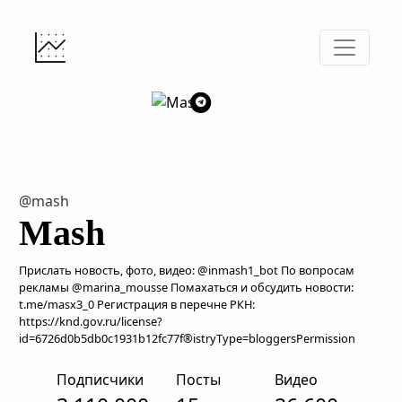
@mash
Mash
Прислать новость, фото, видео: @inmash1_bot По вопросам
рекламы @marina_mousse Помахаться и обсудить новости:
t.me/masx3_0 Регистрация в перечне РКН:
https://knd.gov.ru/license?
id=6726d0b5db0c1931b12fc77f®istryType=bloggersPermission
Подписчики
Посты
Видео