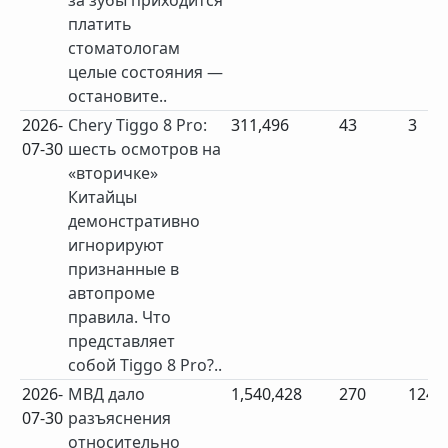
за зубы приходится
платить
стоматологам
целые состояния —
остановите..
2026-
Chery Tiggo 8 Pro:
311,496
43
3
07-30
шесть осмотров на
«вторичке»
Китайцы
демонстративно
игнорируют
признанные в
автопроме
правила. Что
представляет
собой Tiggo 8 Pro?..
2026-
МВД дало
1,540,428
270
124
07-30
разъяснения
относительно