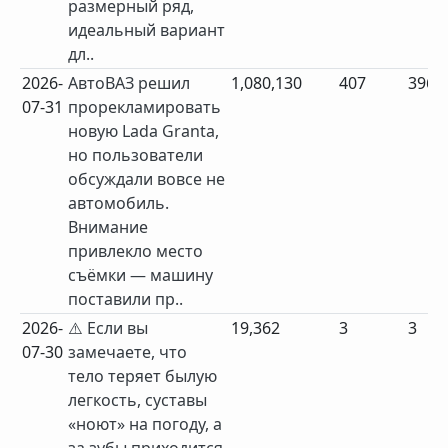
размерный ряд,
идеальный вариант
дл..
2026-
АвтоВАЗ решил
1,080,130
407
396
07-31
прорекламировать
новую Lada Granta,
но пользователи
обсуждали вовсе не
автомобиль.
Внимание
привлекло место
съёмки — машину
поставили пр..
2026-
⚠️ Если вы
19,362
3
3
07-30
замечаете, что
тело теряет былую
легкость, суставы
«ноют» на погоду, а