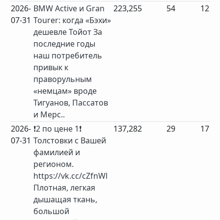
2026-
BMW Active и Gran
223,255
54
12
07-31
Tourer: когда «Бэхи»
дешевле Тойот За
последние годы
наш потребитель
привык к
праворульным
«немцам» вроде
Тигуанов, Пассатов
и Мерс..
2026-
❗2 по цене 1❗
137,282
29
17
07-31
Толстовки с Вашей
фамилией и
регионом.
https://vk.cc/cZfnWl
Плотная, легкая
дышащая ткань,
большой