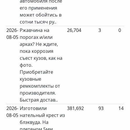
автомобиля после
его применения
может обойтись в
сотни тысяч ру..
2026-
Ржавчина на
26,704
3
0
08-05
порогах и/или
арках? Не ждите,
пока коррозия
съест кузов, как на
фото.
Приобретайте
кузовные
ремкомплекты от
производителя.
Быстрая достав..
2026-
Изготовили
381,692
93
14
08-05
нательный крест из
блэквуда. На
плетеном 5мм