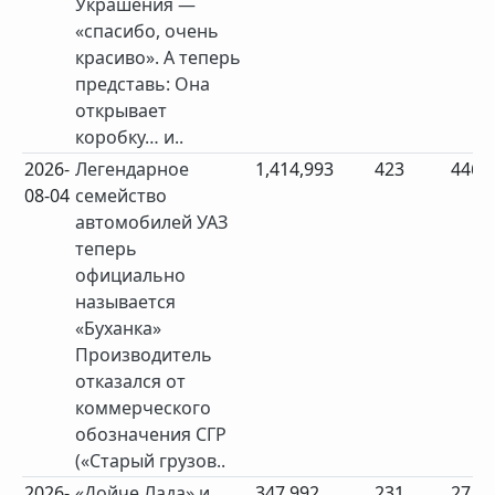
Украшения —
«спасибо, очень
красиво». А теперь
представь: Она
открывает
коробку… и..
2026-
Легендарное
1,414,993
423
446
08-04
семейство
автомобилей УАЗ
теперь
официально
называется
«Буханка»
Производитель
отказался от
коммерческого
обозначения СГР
(«Старый грузов..
2026-
«Дойче Лада» и
347,992
231
27