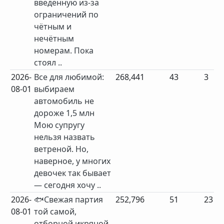
введённую из-за
ограничений по
чётным и
нечётным
номерам. Пока
стоял ..
2026-
Все для любимой:
268,441
43
3
08-01
выбираем
автомобиль не
дороже 1,5 млн
Мою супругу
нельзя назвать
ветреной. Но,
наверное, у многих
девочек так бывает
— сегодня хочу ..
2026-
🐟Свежая партия
252,796
51
23
08-01
той самой,
отборной икряной