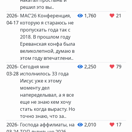
накатал простынь и
решил это вы..
2026-
MAC’26 Конференция,
1,760
21
04-17
которую я стараюсь не
пропускать года так с
2018. В прошлом году
Ереванская конфа была
великолепной, думаю в
этом году впечатлени..
2026-
Сегодня мне
2,250
79
03-28
исполнилось 33 года
Иисус уже к этому
моменту дел
напеределывал, а я все
еще не знаю кем хочу
стать когда вырасту. Но
точно знаю, что за..
2026-
Господа аффилиаты, на
2,010
17
03-24
ТОП лудильню 2026