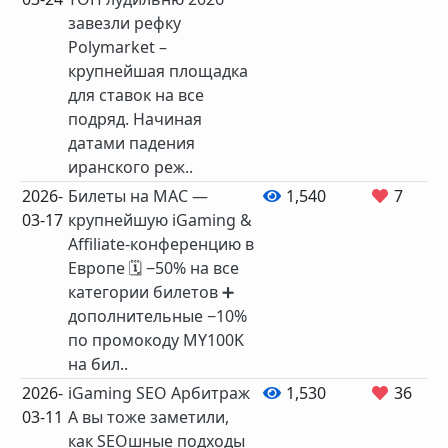
завезли рефку
Polymarket –
крупнейшая площадка
для ставок на все
подряд. Начиная
датами падения
иранского реж..
2026-
Билеты на MAC —
1,540
7
03-17
крупнейшую iGaming &
Affiliate-конференцию в
Европе 🗓 −50% на все
категории билетов ➕
дополнительные −10%
по промокоду MY100K
на бил..
2026-
iGaming SEO Арбитраж
1,530
36
03-11
А вы тоже заметили,
как SEOшные подходы