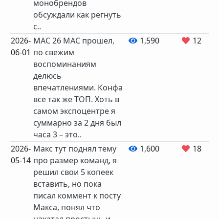
монобрендов
обсуждали как регнуть
с..
2026-
MAC 26 MAC прошел,
1,590
12
06-01
по свежим
воспоминаниям
делюсь
впечатлениями. Конфа
все так же ТОП. Хоть в
самом экспоцентре я
суммарно за 2 дня был
часа 3 – это..
2026-
Макс тут поднял тему
1,600
18
05-14
про размер команд, я
решил свои 5 копеек
вставить, но пока
писал коммент к посту
Макса, понял что