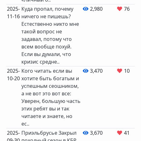
2025-
Куда пропал, почему
2,980
76
11-16
ничего не пишешь?
Естественно никто мне
такой вопрос не
задавал, потому что
всем вообще похуй.
Если вы думали, что
кризис средне..
2025-
Кого читать если вы
3,470
10
10-20
хотите быть богатым и
успешным сеошником,
а не вот это вот все:
Уверен, большую часть
этих ребят вы и так
читаете и знаете, но
ес..
2025-
Приэльбрусье Закрыл
3,670
41
09-30
походный сезон в КБР,