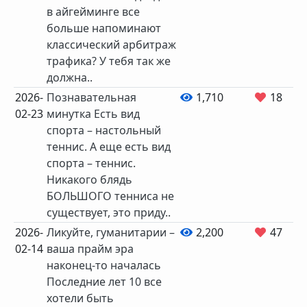
в айгейминге все
больше напоминают
классический арбитраж
трафика? У тебя так же
должна..
2026-
Познавательная
1,710
18
02-23
минутка Есть вид
спорта – настольный
теннис. А еще есть вид
спорта – теннис.
Никакого блядь
БОЛЬШОГО тенниса не
существует, это приду..
2026-
Ликуйте, гуманитарии –
2,200
47
02-14
ваша прайм эра
наконец-то началась
Последние лет 10 все
хотели быть