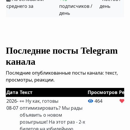
среднего за
подписчиков /
день
день
Последние посты Telegram
канала
Последние опубликованные посты канала: текст,
просмотры, реакции.
Дата
Текст
Просмотров
Реа
2026-
👀 Ну как, готовы
464
0
08-07
оптимизировать? Мы рады
объявить о новом
розыгрыше! На этот раз - 2-х
билетов на юбилейную