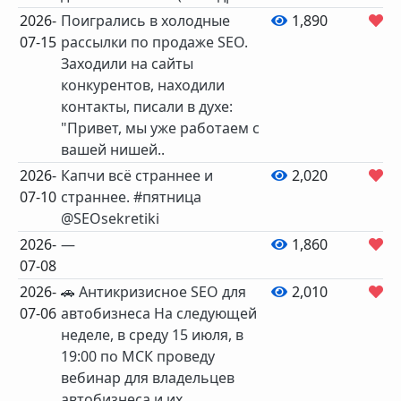
2026-
Поигрались в холодные
1,890
2
07-15
рассылки по продаже SEO.
Заходили на сайты
конкурентов, находили
контакты, писали в духе:
"Привет, мы уже работаем с
вашей нишей..
2026-
Капчи всё страннее и
2,020
3
07-10
страннее. #пятница
@SEOsekretiki
2026-
—
1,860
0
07-08
2026-
🚗 Антикризисное SEO для
2,010
5
07-06
автобизнеса На следующей
неделе, в среду 15 июля, в
19:00 по МСК проведу
вебинар для владельцев
автобизнеса и их