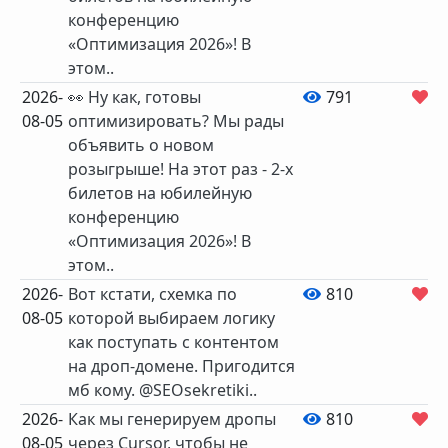
конференцию
«Оптимизация 2026»! В
этом..
2026-
👀 Ну как, готовы
791
3
08-05
оптимизировать? Мы рады
объявить о новом
розыгрыше! На этот раз - 2-х
билетов на юбилейную
конференцию
«Оптимизация 2026»! В
этом..
2026-
Вот кстати, схемка по
810
9
08-05
которой выбираем логику
как поступать с контентом
на дроп-домене. Пригодится
мб кому. @SEOsekretiki..
2026-
Как мы генерируем дропы
810
8
08-05
через Cursor, чтобы не