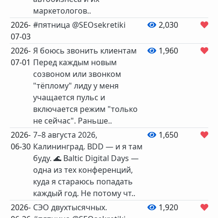
маркетологов..
2026-
#пятница @SEOsekretiki
2,030
2
07-03
2026-
Я боюсь звонить клиентам
1,960
2
07-01
Перед каждым новым
созвоном или звонком
"тёплому" лиду у меня
учащается пульс и
включается режим "только
не сейчас". Раньше..
2026-
7–8 августа 2026,
1,650
2
06-30
Калининград. BDD — и я там
буду. 🌊 Baltic Digital Days —
одна из тех конференций,
куда я стараюсь попадать
каждый год. Не потому чт..
2026-
СЭО двухтысячных.
1,920
3