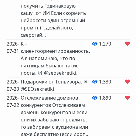
получить "одинаковую
кашу" от ИИ Если скормить
нейросети один огромный
промпт ("сделай лого,
сверстай,..
2026-
К –
1,270
4
07-31
клиентоориентированность.
А я напоминаю, что по
пятницам бывают такие
посты. 😅 @seosekretiki..
2026-
Подарочки от Топвизора. 🫶
1,330
2
07-29
@SEOsekretiki
2026-
Отслеживание доменов
1,890
6
07-22
конкурентов Отслеживаем
домены конкурентов и если
они их забывают продлить,
то забираем с аукциона или
даже бесплатно (если дроп..