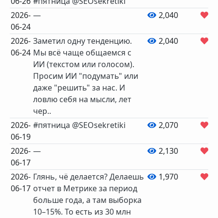
06-26
#пятница @SEOsekretiki
2026-
—
2,040
0
06-24
2026-
Заметил одну тенденцию.
2,040
3
06-24
Мы всё чаще общаемся с
ИИ (текстом или голосом).
Просим ИИ "подумать" или
даже "решить" за нас. И
ловлю себя на мысли, лет
чер..
2026-
#пятница @SEOsekretiki
2,070
1
06-19
2026-
—
2,130
3
06-17
2026-
Глянь, чё делается? Делаешь
1,970
8
06-17
отчет в Метрике за период
больше года, а там выборка
10–15%. То есть из 30 млн