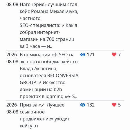
08-08
Нагенерил» лучшим стал
кейс Романа Михальчука,
частного
SEO‑специалиста: ⚡️ Как я
собрал интернет-
магазин на 700 страниц
за 3 часа — и..
2026-
В номинации «✈️ SEO на
121
7
08-08
экспорт» победил кейс от
Влада Аксютина,
основателя RECONVERSIA
GROUP: ⚡️ Искусство
доминации на b2b
проектах в igaming «✈️ S..
2026-
Приз за «🔗 Лучшее
132
5
08-08
ссылочное
продвижение» уходит
кейсу от