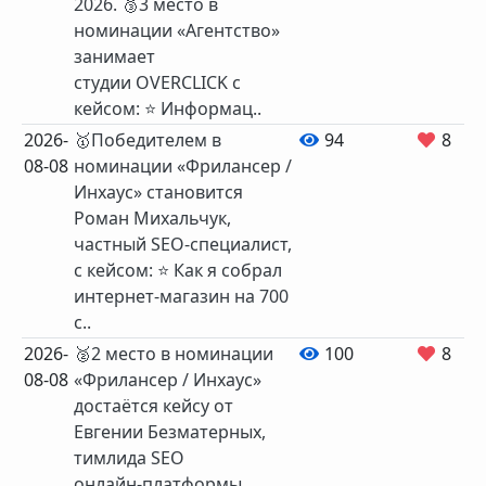
2026. 🥉3 место в
номинации «Агентство»
занимает
студии OVERCLICK с
кейсом: ⭐️ Информац..
2026-
🥇Победителем в
94
8
08-08
номинации «Фрилансер /
Инхаус» становится
Роман Михальчук,
частный SEO‑специалист,
с кейсом: ⭐️ Как я собрал
интернет-магазин на 700
с..
2026-
🥈2 место в номинации
100
8
08-08
«Фрилансер / Инхаус»
достаётся кейсу от
Евгении Безматерных,
тимлида SEO
онлайн‑платформы