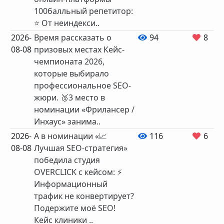
100балльный репетитор:
⭐️ От неиндекси..
2026-
Время рассказать о
94
8
08-08
призовых местах Кейс-
чемпионата 2026,
которые выбирало
профессиональное SEO-
жюри. 🥉3 место в
номинации «Фрилансер /
Инхаус» занима..
2026-
А в номинации «📈
116
6
08-08
Лучшая SEO‑стратегия»
победила студия
OVERCLICK с кейсом: ⚡️
Информационный
трафик не конвертирует?
Подержите моё SEO!
Кейс клиники ..