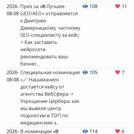
2026-
Приз за «🌐 Лучшее
108
11
08-08
GEO/AEO» отправляется
к Дмитрию
Дамарнацкому, частному
SEO‑специалисту за кейс:
⚡️ Как заставить
нейросети
рекомендовать ваш
бизнес..
2026-
Специальная номинация
105
7
08-08
«🪄 Нашаманил»
достаётся кейсу от
агентства ВебСфера: ⚡️
Укрощение Цербера: как
мы вывели центр
подологии в ТОП по
медицинским з..
2026-
В номинации «🌐
114
6