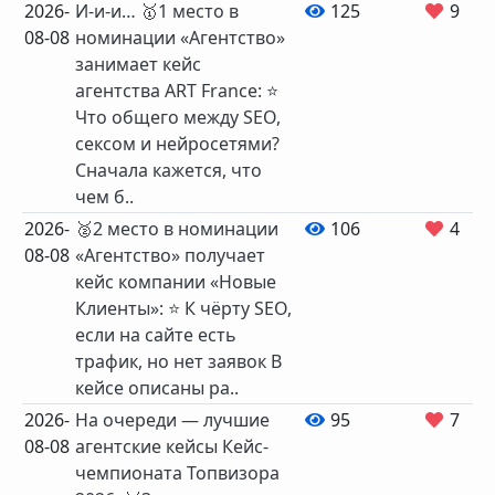
2026-
И-и-и… 🥇1 место в
125
9
08-08
номинации «Агентство»
занимает кейс
агентства ART France: ⭐️
Что общего между SEO,
сексом и нейросетями?
Сначала кажется, что
чем б..
2026-
🥈2 место в номинации
106
4
08-08
«Агентство» получает
кейс компании «Новые
Клиенты»: ⭐️ К чёрту SEO,
если на сайте есть
трафик, но нет заявок В
кейсе описаны ра..
2026-
На очереди — лучшие
95
7
08-08
агентские кейсы Кейс-
чемпионата Топвизора