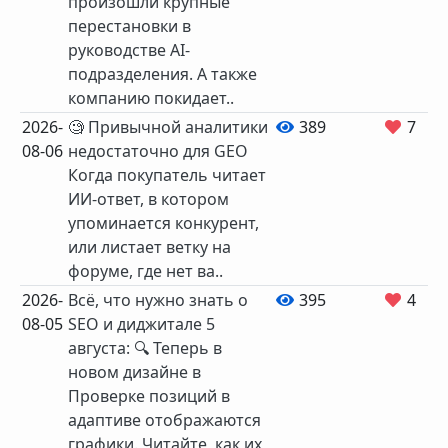
произошли крупные
перестановки в
руководстве AI-
подразделения. А также
компанию покидает..
2026-
🧐 Привычной аналитики
389
7
08-06
недостаточно для GEO
Когда покупатель читает
ИИ-ответ, в котором
упоминается конкурент,
или листает ветку на
форуме, где нет ва..
2026-
Всё, что нужно знать о
395
4
08-05
SEO и диджитале 5
августа: 🔍 Теперь в
новом дизайне в
Проверке позиций в
адаптиве отображаются
графики. Читайте, как их