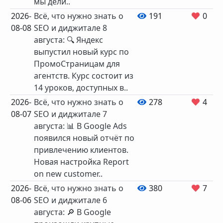
мы дели..
2026-
Всё, что нужно знать о
191
0
08-08
SEO и диджитале 8
августа: 🔍 Яндекс
выпустил новый курс по
ПромоСтраницам для
агентств. Курс состоит из
14 уроков, доступных в..
2026-
Всё, что нужно знать о
278
4
08-07
SEO и диджитале 7
августа: 📊 В Google Ads
появился новый отчёт по
привлечению клиентов.
Новая настройка Report
on new customer..
2026-
Всё, что нужно знать о
380
7
08-06
SEO и диджитале 6
августа: 🔎 В Google