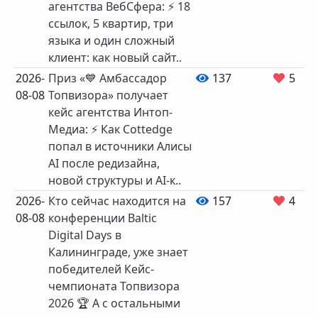
агентства ВебСфера: ⚡️ 18
ссылок, 5 квартир, три
языка и один сложный
клиент: как новый сайт..
2026-
Приз «💙 Амбассадор
137
5
08-08
Топвизора» получает
кейс агентства Интоп-
Медиа: ⚡️ Как Cottedge
попал в источники Алисы
AI после редизайна,
новой структуры и AI-к..
2026-
Кто сейчас находится на
157
4
08-08
конференции Baltic
Digital Days в
Калининграде, уже знает
победителей Кейс-
чемпионата Топвизора
2026 🏆 А с остальными