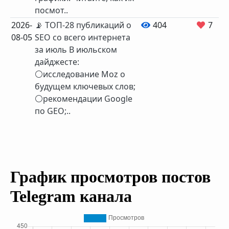
посмот..
2026-
📡 ТОП-28 публикаций о
404
7
08-05
SEO со всего интернета
за июль В июльском
дайджесте:
⚪️исследование Moz о
будущем ключевых слов;
⚪️рекомендации Google
по GEO;..
График просмотров постов
Telegram канала