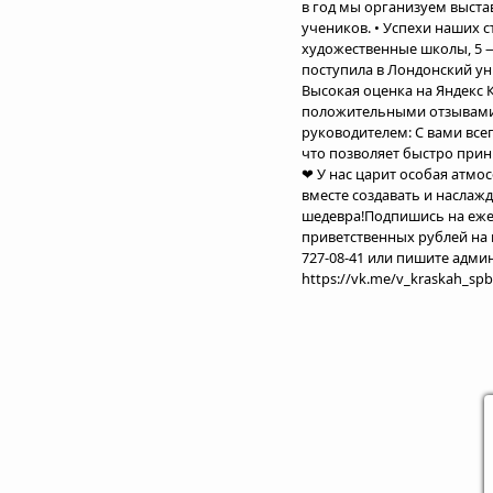
в год мы организуем выста
учеников. • Успехи наших с
художественные школы, 5 —
поступила в Лондонский уни
Высокая оценка на Яндекс К
положительными отзывами 
руководителем: С вами все
что позволяет быстро прин
❤ У нас царит особая атмо
вместе создавать и наслаж
шедевра!Подпишись на еже
приветственных рублей на на
727-08-41 или пишите адми
https://vk.me/v_kraskah_spb