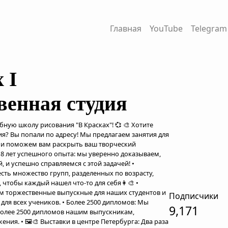
Главная
YouTube
Telegram
 I
венная студия
ную школу рисования "В Красках"! 💞 🎨 Хотите
ия? Вы попали по адресу! Мы предлагаем занятия для
 и поможем вам раскрыть ваш творческий
е 8 лет успешного опыта: мы уверенно доказываем,
 и успешно справляемся с этой задачей! •
есть множество групп, разделенных по возрасту,
чтобы каждый нашел что-то для себя👩‍🎨 •
 торжественные выпускные для наших студентов и
Подписчики
ля всех учеников. • Более 2500 дипломов: Мы
9,171
более 2500 дипломов нашим выпускникам,
ния. • 🖼🎨 Выставки в центре Петербурга: Два раза