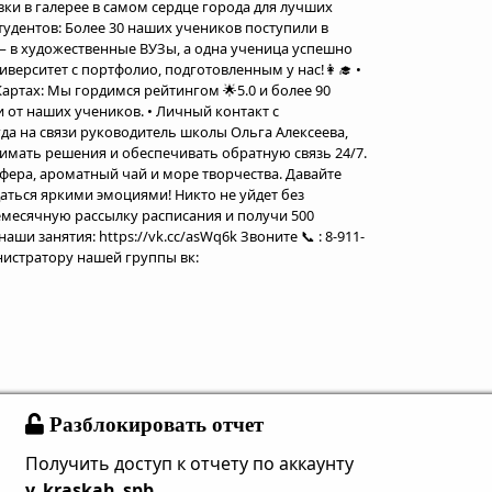
вки в галерее в самом сердце города для лучших
тудентов: Более 30 наших учеников поступили в
 в художественные ВУЗы, а одна ученица успешно
верситет с портфолио, подготовленным у нас!👩‍🎓 •
артах: Мы гордимся рейтингом 🌟5.0 и более 90
от наших учеников. • Личный контакт с
гда на связи руководитель школы Ольга Алексеева,
имать решения и обеспечивать обратную связь 24/7.
сфера, ароматный чай и море творчества. Давайте
даться яркими эмоциями! Никто не уйдет без
месячную рассылку расписания и получи 500
ши занятия: https://vk.cc/asWq6k Звоните 📞 : 8-911-
нистратору нашей группы вк:
Разблокировать отчет
Получить доступ к отчету по аккаунту
v_kraskah_spb